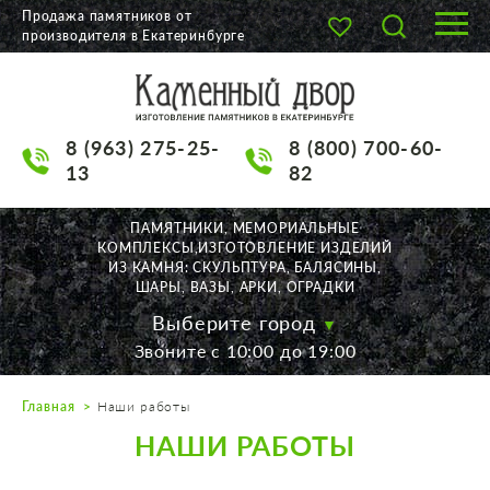
Продажа памятников от
производителя в Екатеринбурге
О КОМПАНИИ
КАТАЛОГ
8 (963) 275-25-
8 (800) 700-60-
НАШИ РАБОТЫ
13
82
АКЦИИ
ПАМЯТНИКИ, МЕМОРИАЛЬНЫЕ
КОМПЛЕКСЫ,ИЗГОТОВЛЕНИЕ ИЗДЕЛИЙ
ДОСТАВКА
ИЗ КАМНЯ: СКУЛЬПТУРА, БАЛЯСИНЫ,
ШАРЫ, ВАЗЫ, АРКИ, ОГРАДКИ
КОНТАКТЫ
Выберите город
Звоните с 10:00 до 19:00
K2532513@yandex.ru
Главная
Наши работы
Екатеринбург, Щорса, 56
НАШИ РАБОТЫ
Пн. — Пт. с 10:00 до 19:00
Суббота с 11:00 до 17:00
Воскресенье по договор.