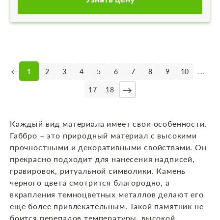
←
...
1
2
3
4
5
6
7
8
9
10
→
17
18
Каждый вид материала имеет свои особенности.
Габбро – это природный материал с высокими
прочностными и декоративными свойствами. Он
прекрасно подходит для нанесения надписей,
гравировок, ритуальной символики. Камень
черного цвета смотрится благородно, а
вкрапления темноцветных металлов делают его
еще более привлекательным. Такой памятник не
боится перепадов температуры, высокой