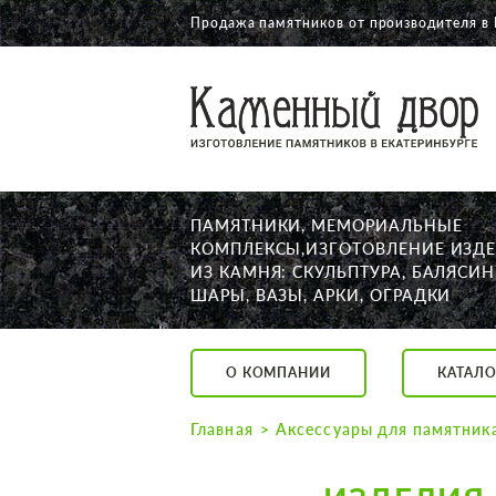
Продажа памятников от производителя в 
О КОМПАНИИ
КАТАЛОГ
НАШИ РАБОТЫ
ПАМЯТНИКИ, МЕМОРИАЛЬНЫЕ
АКЦИИ
КОМПЛЕКСЫ,ИЗГОТОВЛЕНИЕ ИЗД
ИЗ КАМНЯ: СКУЛЬПТУРА, БАЛЯСИН
ДОСТАВКА
ШАРЫ, ВАЗЫ, АРКИ, ОГРАДКИ
КОНТАКТЫ
K2532513@yandex.ru
О КОМПАНИИ
КАТАЛО
Екатеринбург, Щор
Пн. — Пт. с 10:00 д
Главная
Аксессуары для памятник
Суббота с 11:00 до
Воскресенье по до