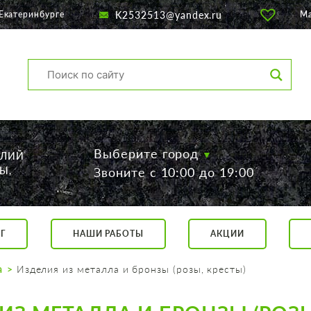
K2532513@yandex.ru
Екатеринбурге
М
Выберите город
ЕЛИЙ
Ы,
Звоните с 10:00 до 19:00
Г
НАШИ РАБОТЫ
АКЦИИ
са, 56
о 19:00
а
Изделия из металла и бронзы (розы, кресты)
 17:00
говор.