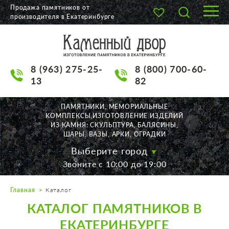
Продажа памятников от
производителя в Екатеринбурге
О КОМПАНИИ
КАТАЛОГ
8 (963) 275-25-
8 (800) 700-60-
НАШИ РАБОТЫ
13
82
АКЦИИ
ПАМЯТНИКИ, МЕМОРИАЛЬНЫЕ
КОМПЛЕКСЫ,ИЗГОТОВЛЕНИЕ ИЗДЕЛИЙ
ДОСТАВКА
ИЗ КАМНЯ: СКУЛЬПТУРА, БАЛЯСИНЫ,
ШАРЫ, ВАЗЫ, АРКИ, ОГРАДКИ
КОНТАКТЫ
Выберите город
Звоните с 10:00 до 19:00
K2532513@yandex.ru
Главная
Каталог
Екатеринбург, Щорса, 56
КАТАЛОГ ПАМЯТНИКОВ В
Пн. — Пт. с 10:00 до 19:00
Суббота с 11:00 до 17:00
ЕКАТЕРИНБУРГЕ
Воскресенье по договор.