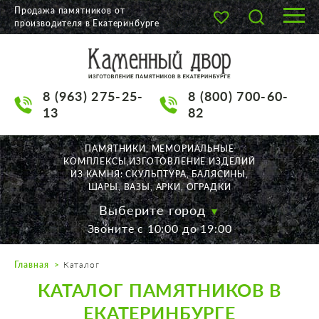
Продажа памятников от
производителя в Екатеринбурге
О КОМПАНИИ
КАТАЛОГ
8 (963) 275-25-
8 (800) 700-60-
НАШИ РАБОТЫ
13
82
АКЦИИ
ПАМЯТНИКИ, МЕМОРИАЛЬНЫЕ
КОМПЛЕКСЫ,ИЗГОТОВЛЕНИЕ ИЗДЕЛИЙ
ДОСТАВКА
ИЗ КАМНЯ: СКУЛЬПТУРА, БАЛЯСИНЫ,
ШАРЫ, ВАЗЫ, АРКИ, ОГРАДКИ
КОНТАКТЫ
Выберите город
Звоните с 10:00 до 19:00
K2532513@yandex.ru
Главная
Каталог
Екатеринбург, Щорса, 56
КАТАЛОГ ПАМЯТНИКОВ В
Пн. — Пт. с 10:00 до 19:00
Суббота с 11:00 до 17:00
ЕКАТЕРИНБУРГЕ
Воскресенье по договор.