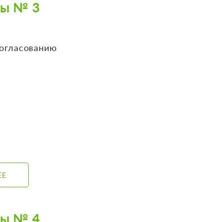
ты № 3
согласованию
ЕЕ
ты № 4