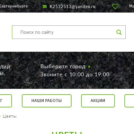
K2532513@yandex.ru
Екатеринбурге
М
Выберите город
ЕЛИЙ
Ы,
Звоните с 10:00 до 19:00
Г
НАШИ РАБОТЫ
АКЦИИ
са, 56
о 19:00
Цветы
 17:00
говор.