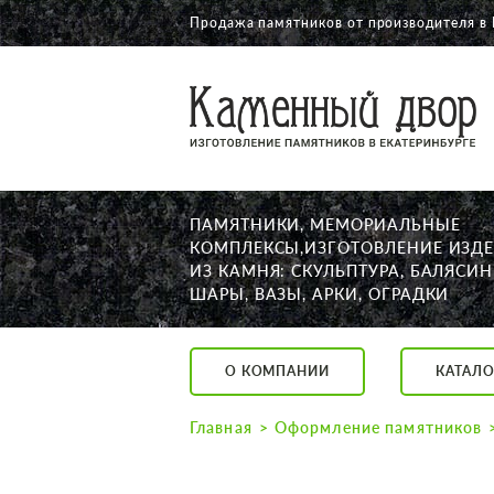
Продажа памятников от производителя в 
О КОМПАНИИ
КАТАЛОГ
НАШИ РАБОТЫ
ПАМЯТНИКИ, МЕМОРИАЛЬНЫЕ
АКЦИИ
КОМПЛЕКСЫ,ИЗГОТОВЛЕНИЕ ИЗД
ИЗ КАМНЯ: СКУЛЬПТУРА, БАЛЯСИН
ДОСТАВКА
ШАРЫ, ВАЗЫ, АРКИ, ОГРАДКИ
КОНТАКТЫ
K2532513@yandex.ru
О КОМПАНИИ
КАТАЛО
Екатеринбург, Щор
Пн. — Пт. с 10:00 д
Главная
Оформление памятников
Суббота с 11:00 до
Воскресенье по до