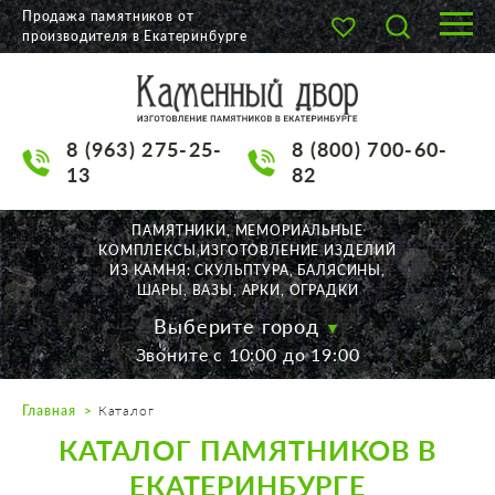
Продажа памятников от
производителя в Екатеринбурге
О КОМПАНИИ
КАТАЛОГ
8 (963) 275-25-
8 (800) 700-60-
НАШИ РАБОТЫ
13
82
АКЦИИ
ПАМЯТНИКИ, МЕМОРИАЛЬНЫЕ
КОМПЛЕКСЫ,ИЗГОТОВЛЕНИЕ ИЗДЕЛИЙ
ДОСТАВКА
ИЗ КАМНЯ: СКУЛЬПТУРА, БАЛЯСИНЫ,
ШАРЫ, ВАЗЫ, АРКИ, ОГРАДКИ
КОНТАКТЫ
Выберите город
Звоните с 10:00 до 19:00
K2532513@yandex.ru
Главная
Каталог
Екатеринбург, Щорса, 56
КАТАЛОГ ПАМЯТНИКОВ В
Пн. — Пт. с 10:00 до 19:00
Суббота с 11:00 до 17:00
ЕКАТЕРИНБУРГЕ
Воскресенье по договор.