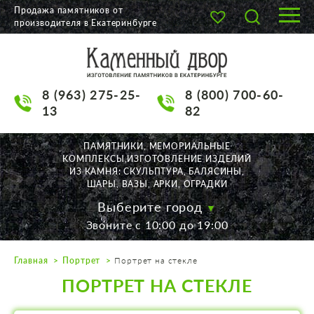
Продажа памятников от
производителя в Екатеринбурге
О КОМПАНИИ
КАТАЛОГ
8 (963) 275-25-
8 (800) 700-60-
НАШИ РАБОТЫ
13
82
АКЦИИ
ПАМЯТНИКИ, МЕМОРИАЛЬНЫЕ
КОМПЛЕКСЫ,ИЗГОТОВЛЕНИЕ ИЗДЕЛИЙ
ДОСТАВКА
ИЗ КАМНЯ: СКУЛЬПТУРА, БАЛЯСИНЫ,
ШАРЫ, ВАЗЫ, АРКИ, ОГРАДКИ
КОНТАКТЫ
Выберите город
Звоните с 10:00 до 19:00
K2532513@yandex.ru
Главная
Портрет
Портрет на стекле
Екатеринбург, Щорса, 56
ПОРТРЕТ НА СТЕКЛЕ
Пн. — Пт. с 10:00 до 19:00
Суббота с 11:00 до 17:00
Воскресенье по договор.