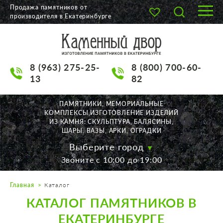
Продажа памятников от
производителя в Екатеринбурге
О КОМПАНИИ
КАТАЛОГ
8 (963) 275-25-
8 (800) 700-60-
НАШИ РАБОТЫ
13
82
АКЦИИ
ПАМЯТНИКИ, МЕМОРИАЛЬНЫЕ
КОМПЛЕКСЫ,ИЗГОТОВЛЕНИЕ ИЗДЕЛИЙ
ДОСТАВКА
ИЗ КАМНЯ: СКУЛЬПТУРА, БАЛЯСИНЫ,
ШАРЫ, ВАЗЫ, АРКИ, ОГРАДКИ
КОНТАКТЫ
Выберите город
Звоните с 10:00 до 19:00
K2532513@yandex.ru
Главная
Каталог
Екатеринбург, Щорса, 56
КАТАЛОГ ПАМЯТНИКОВ В
Пн. — Пт. с 10:00 до 19:00
Суббота с 11:00 до 17:00
ЕКАТЕРИНБУРГЕ
Воскресенье по договор.