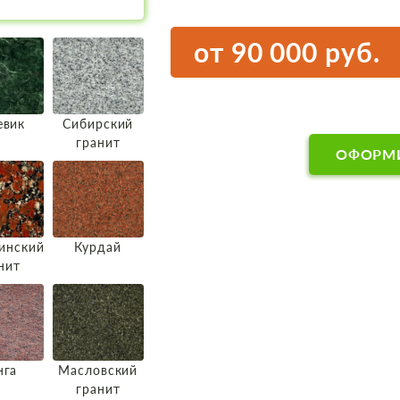
от 90 000 руб.
евик
Сибирский
гранит
ОФОРМИ
инский
Курдай
нит
нга
Масловский
гранит