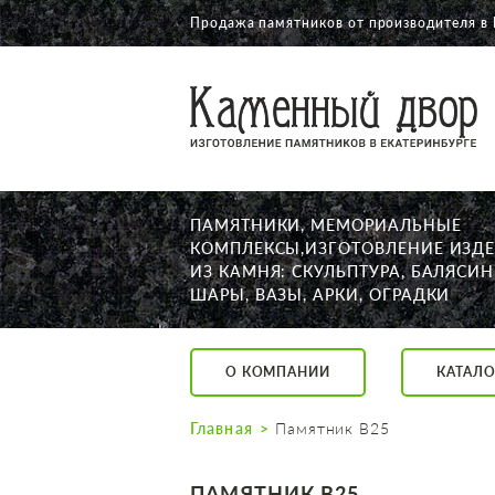
Продажа памятников от производителя в 
О КОМПАНИИ
КАТАЛОГ
НАШИ РАБОТЫ
ПАМЯТНИКИ, МЕМОРИАЛЬНЫЕ
АКЦИИ
КОМПЛЕКСЫ,ИЗГОТОВЛЕНИЕ ИЗД
ИЗ КАМНЯ: СКУЛЬПТУРА, БАЛЯСИН
ДОСТАВКА
ШАРЫ, ВАЗЫ, АРКИ, ОГРАДКИ
КОНТАКТЫ
K2532513@yandex.ru
О КОМПАНИИ
КАТАЛО
Екатеринбург, Щор
Пн. — Пт. с 10:00 д
Главная
Памятник В25
Суббота с 11:00 до
Воскресенье по до
ПАМЯТНИК В25