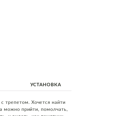
УСТАНОВКА
с трепетом. Хочется найти
да можно прийти, помолчать,
ть, и видеть, как памятник