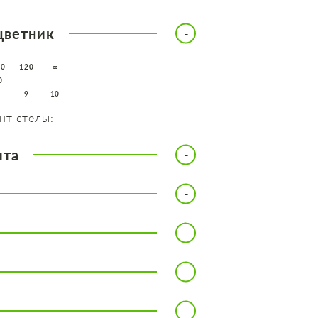
цветник
10
120
∞
0
8
9
10
нт стелы:
ита