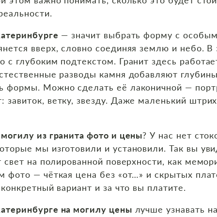
 реальности.
катеринбурге
— значит выбрать форму с особым
янется вверх, словно соединяя землю и небо. В 
о с глубоким подтекстом. Гранит здесь работа
естественные разводы камня добавляют глубины
ь формы. Можно сделать её лаконичной — портр
: завиток, ветку, звезду. Даже маленький штр
 могилу из гранита фото и цены
? У нас нет сто
оторые мы изготовили и установили. Так вы уви
ет свет на полированной поверхности, как мемор
м фото — чёткая цена без «от…» и скрытых пла
 конкретный вариант и за что вы платите.
катеринбурге на могилу цены
лучше узнавать на