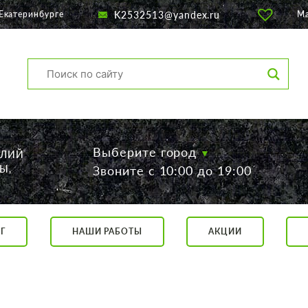
K2532513@yandex.ru
Екатеринбурге
М
Выберите город
ЕЛИЙ
Ы,
Звоните с 10:00 до 19:00
Г
НАШИ РАБОТЫ
АКЦИИ
са, 56
о 19:00
 17:00
говор.