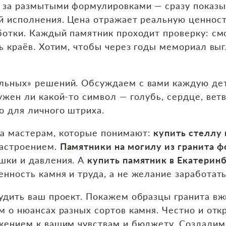
 за размытыми формулировками — сразу показы
й исполнения. Цена отражает реальную ценность
ботки. Каждый памятник проходит проверку: см
ь краёв. Хотим, чтобы через годы мемориал выг
льных» решений. Обсуждаем с вами каждую дет
ужен ли какой‑то символ — голубь, сердце, вет
о для личного штриха.
а мастерам, которые понимают:
купить стеллу 
настроением.
Памятники на могилу из гранита ф
шки и давления. А
купить памятник в Екатерин
нность камня и труда, а не желание заработать
удить ваш проект. Покажем образцы гранита в
м о нюансах разных сортов камня. Честно и от
ажением к вашим чувствам и бюджету. Создадим