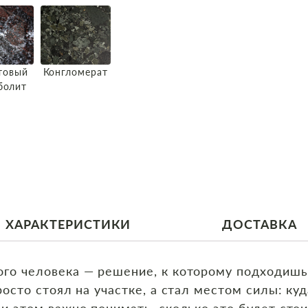
товый
Конгломерат
болит
ХАРАКТЕРИСТИКИ
ДОСТАВКА
го человека — решение, к которому подходишь 
росто стоял на участке, а стал местом силы: ку
и этом важно понимать, сколько это будет стои