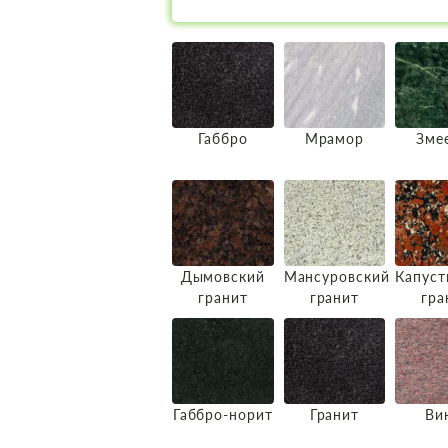
Габбро
Мрамор
Зме
Дымовский
Мансуровский
Капуст
гранит
гранит
гра
Габбро-норит
Гранит
Ви