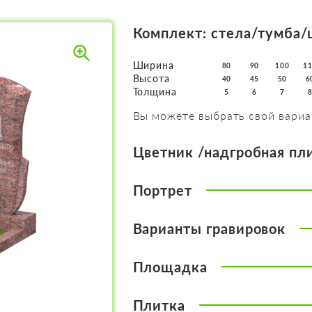
Комплект: стела/тумба/
Ширина
80
90
100
1
Высота
40
45
50
6
Толщина
5
6
7
Вы можете выбрать свой вариа
Цветник /надгробная пл
Портрет
Варианты гравировок
Площадка
Плитка