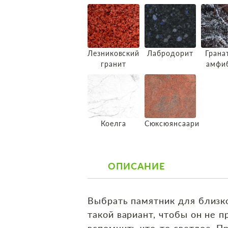
Лезниковский
Лабродорит
Грана
гранит
амфи
Коелга
Сюксюянсаари
ОПИСАНИЕ
Выбрать памятник для близко
такой вариант, чтобы он не п
вспомнить что‑то светлое. Пр